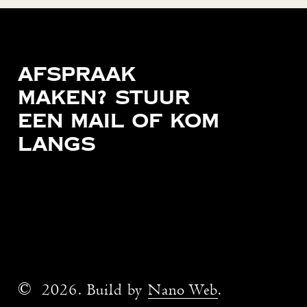
Afspraak
maken?
Stuur
een
mail
of
kom
langs
Socials
Contact
Facebook
info@onedge.nl
Instagram
070 - 362 60 00
©
2026
. Build by
Nano Web
.