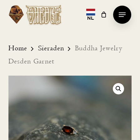
Skip
Menu
to
NL
Clos
main
Men
content
Home
Sieraden
Buddha Jewelry
Desden Garnet