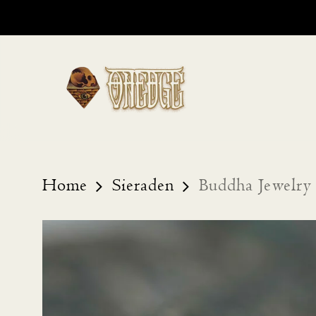
Skip
to
main
content
Home
Sieraden
Buddha Jewelry