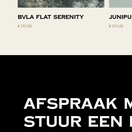
Toevoegen aan
BVLA flat serenity
Junipu
winkelwagen
€
395,00
€
195,00
Afspraak
Stuur
een