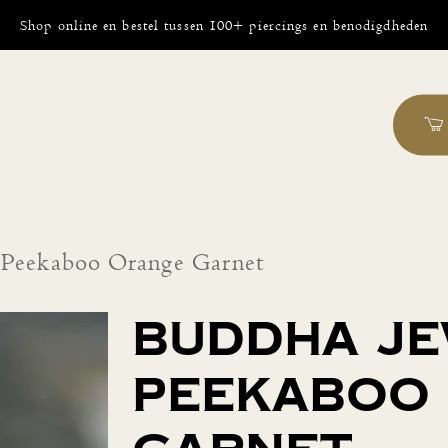
Shop online en bestel tussen 100+ piercings en benodigdheden
 Peekaboo Orange Garnet
Buddha J
Peekaboo