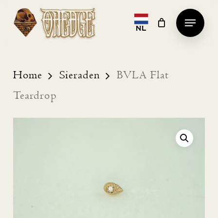
Skip
Menu
to
NL
Clos
main
Men
content
Home
Sieraden
BVLA Flat
Teardrop