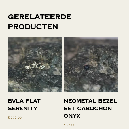
Gerelateerde
producten
Toevoegen
Toevoegen
BVLA flat
Neometal bezel
aan
aan
serenity
set cabochon
winkelwagen
winkelwagen
onyx
€
395,00
€
25,00