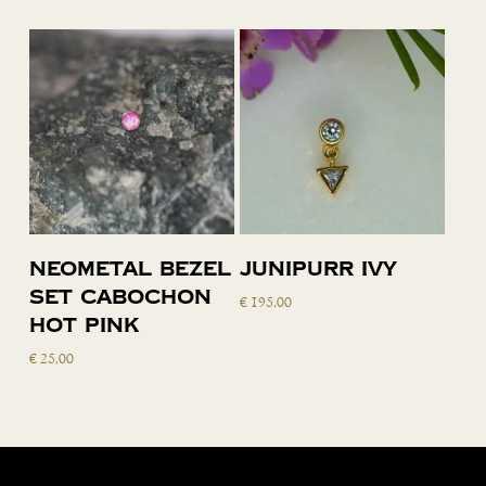
Toevoegen
Toevoegen
Neometal bezel
Junipurr Ivy
aan
aan
set cabochon
€
195,00
winkelwagen
winkelwagen
hot pink
€
25,00