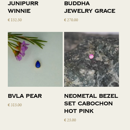
Toevoegen
Toevoegen
Junipurr
Buddha
aan
aan
Winnie
Jewelry Grace
winkelwagen
winkelwagen
€
152,50
€
270,00
Lees verder
Toevoegen
BVLA Pear
Neometal bezel
aan
set cabochon
€
315,00
winkelwagen
hot pink
€
25,00