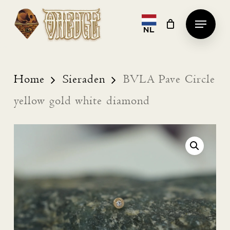
Skip
Menu
to
NL
Clos
main
Men
content
Home
Sieraden
BVLA Pave Circle
yellow gold white diamond