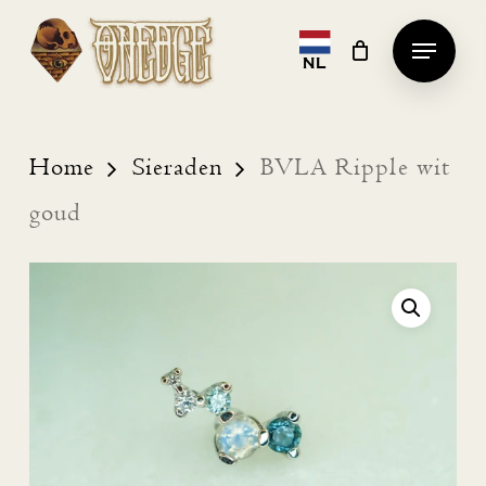
Skip
Menu
to
NL
Clos
main
Men
content
Home
Sieraden
BVLA Ripple wit
goud