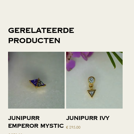
Gerelateerde
producten
Toevoegen
Toevoegen
Junipurr
Junipurr Ivy
aan
aan
Emperor Mystic
€
195,00
winkelwagen
winkelwagen