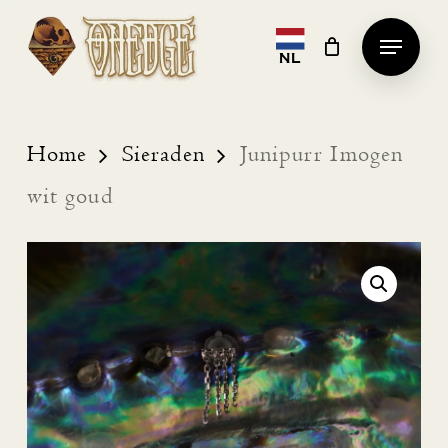
Skip
Menu
to
NL
Clos
main
Men
content
Home
Sieraden
Junipurr Imogen
wit goud