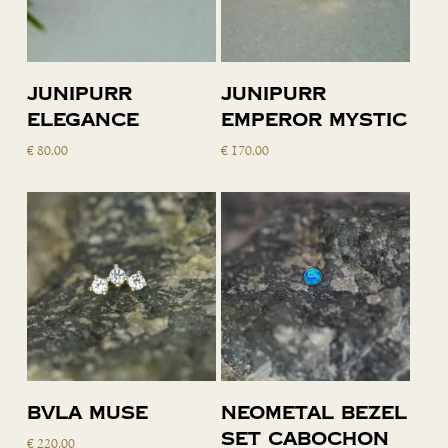
Toevoegen
Toevoegen
Junipurr
Junipurr
aan
aan
Elegance
Emperor Mystic
winkelwagen
winkelwagen
€
80,00
€
170,00
Lees verder
Toevoegen
BVLA Muse
Neometal bezel
aan
set cabochon
€
220,00