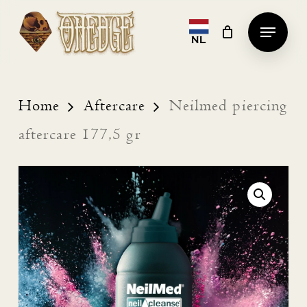
Skip
Menu
to
NL
Clos
main
Men
content
Home
Aftercare
Neilmed piercing
aftercare 177,5 gr