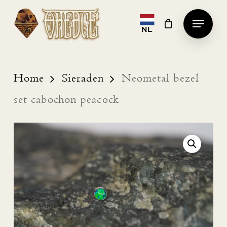
Skip
Menu
to
NL
Clos
main
Men
content
Home
Sieraden
Neometal bezel
set cabochon peacock