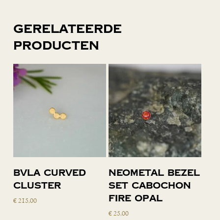
Gerelateerde
producten
Toevoegen
Toevoegen
BVLA curved
Neometal bezel
aan
aan
cluster
set cabochon
winkelwagen
winkelwagen
fire opal
€
215,00
€
25,00