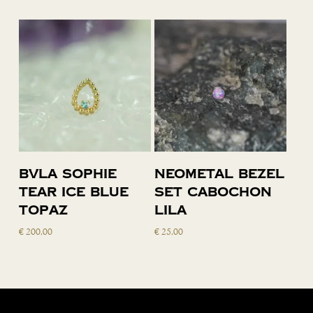
Toevoegen
Toevoegen
BVLA Sophie
Neometal bezel
aan
aan
Tear Ice Blue
set cabochon
winkelwagen
winkelwagen
Topaz
lila
€
200,00
€
25,00