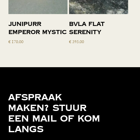
Toevoegen
Toevoegen
Junipurr
BVLA flat
aan
aan
Emperor Mystic
serenity
winkelwagen
winkelwagen
€
170,00
€
395,00
Afspraak
maken?
Stuur
een
mail
of
kom
langs