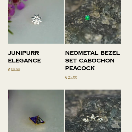
Toevoegen
Toevoegen
Junipurr
Neometal bezel
aan
aan
Elegance
set cabochon
winkelwagen
winkelwagen
peacock
€
80,00
€
25,00