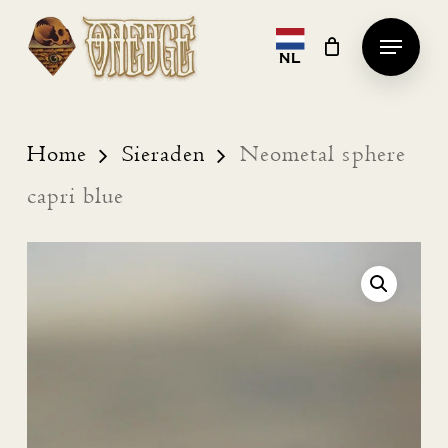
Skip
Menu
to
NL
Clos
main
Men
content
Home
Sieraden
Neometal sphere
capri blue