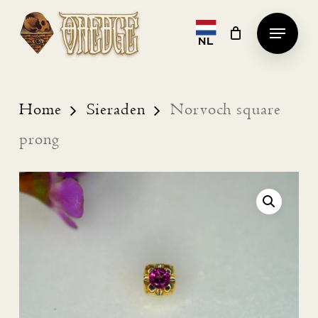
Skip
Menu
to
NL
Clos
main
Men
content
Home
Sieraden
Norvoch square
prong