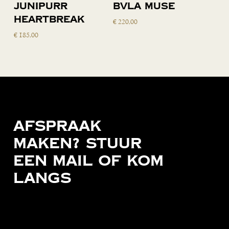
Toevoegen
Junipurr
BVLA Muse
aan
Heartbreak
€
220,00
winkelwagen
€
185,00
Afspraak
maken?
Stuur
een
mail
of
kom
langs