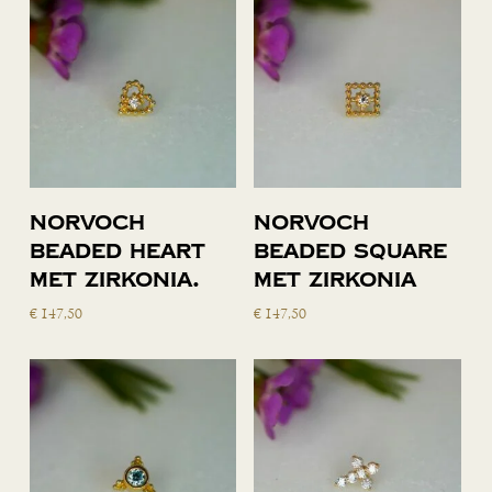
Toevoegen
Toevoegen
Norvoch
Norvoch
aan
aan
beaded heart
beaded square
winkelwagen
winkelwagen
met zirkonia.
met zirkonia
€
147,50
€
147,50