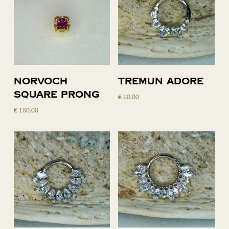
Toevoegen
Toevoegen
Norvoch
Tremun Adore
aan
aan
square prong
€
60,00
winkelwagen
winkelwagen
€
180,00