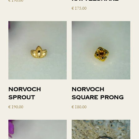
€
190,00
winkelwagen
winkelwagen
€
175,00
Lees verder
Toevoegen
Norvoch
Norvoch
aan
Sprout
square prong
winkelwagen
€
190,00
€
180,00