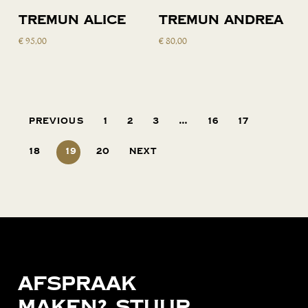
Toevoegen
Toevoegen
Tremun Alice
Tremun Andrea
aan
aan
€
95,00
€
80,00
winkelwagen
winkelwagen
Previous
1
2
3
…
16
17
18
19
20
Next
Afspraak
maken?
Stuur