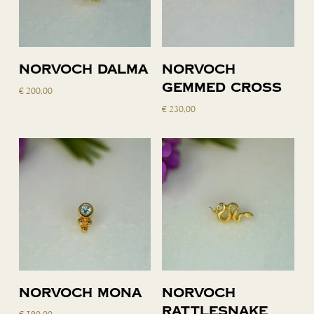
Toevoegen
Toevoegen
Norvoch Dalma
Norvoch
aan
aan
gemmed cross
€
200,00
winkelwagen
winkelwagen
€
230,00
Toevoegen
Toevoegen
Norvoch Mona
Norvoch
aan
aan
rattlesnake