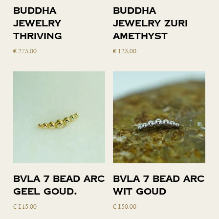
Toevoegen
Toevoegen
Buddha
Buddha
aan
aan
Jewelry
Jewelry Zuri
winkelwagen
winkelwagen
Thriving
Amethyst
€
275,00
€
125,00
Toevoegen
Toevoegen
BVLA 7 Bead Arc
BVLA 7 Bead Arc
aan
aan
geel goud.
wit goud
winkelwagen
winkelwagen
€
145,00
€
150,00