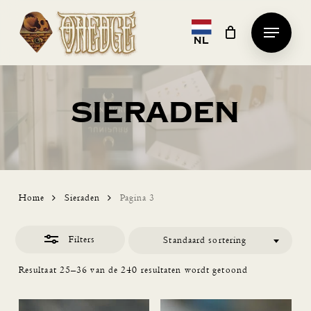
Skip
Menu
Close
to
NL
Clos
Filters
main
Men
content
Sieraden
Home
Sieraden
Pagina 3
Filters
Standaard sortering
Resultaat 25–36 van de 240 resultaten wordt getoond