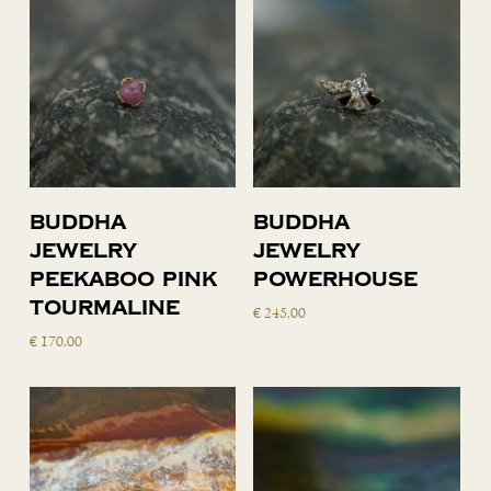
Lees verder
Lees verder
Buddha
Buddha
Jewelry
Jewelry
Peekaboo Pink
Powerhouse
Tourmaline
€
245,00
€
170,00