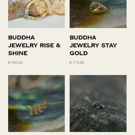
Lees verder
Toevoegen
Buddha
Buddha
aan
Jewelry Rise &
Jewelry Stay
winkelwagen
Shine
Gold
€
590,00
€
170,00