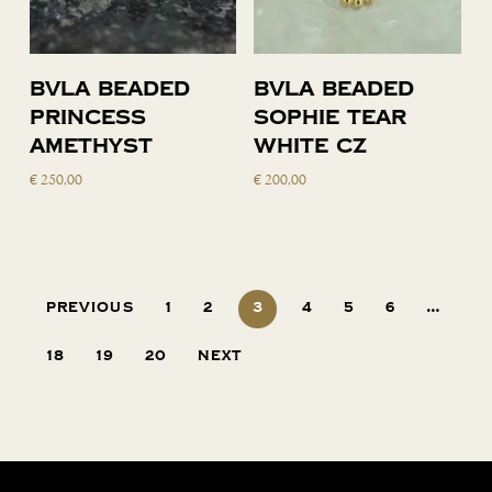
Toevoegen
Toevoegen
BVLA Beaded
BVLA Beaded
aan
aan
Princess
Sophie Tear
winkelwagen
winkelwagen
Amethyst
white cz
€
250,00
€
200,00
Previous
1
2
3
4
5
6
…
18
19
20
Next