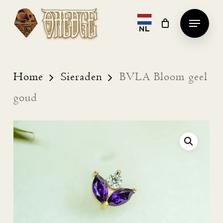
Skip
Menu
to
NL
Clos
main
Men
content
Home
Sieraden
BVLA Bloom geel
goud