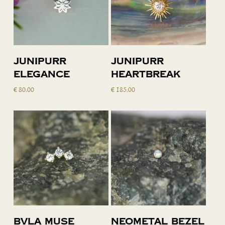
Toevoegen
Toevoegen
Junipurr
Junipurr
aan
aan
Elegance
Heartbreak
winkelwagen
winkelwagen
€
80,00
€
185,00
Lees verder
Toevoegen
BVLA Muse
Neometal bezel