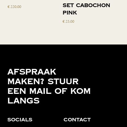
aan
set cabochon
€
220,00
winkelwagen
pink
€
25,00
Afspraak
maken?
Stuur
een
mail
of
kom
langs
Socials
Contact