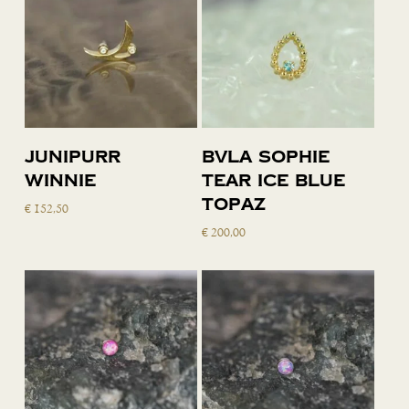
Toevoegen
Toevoegen
Junipurr
BVLA Sophie
aan
aan
Winnie
Tear Ice Blue
winkelwagen
winkelwagen
Topaz
€
152,50
€
200,00