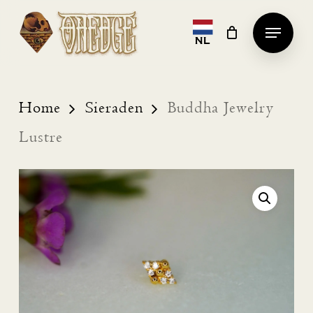
Skip
Menu
to
NL
Clos
main
Men
content
Home
Sieraden
Buddha Jewelry
Lustre