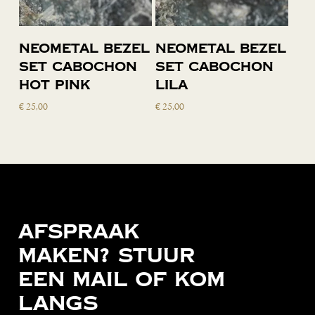
Toevoegen
Toevoegen
Neometal bezel
Neometal bezel
aan
aan
set cabochon
set cabochon
winkelwagen
winkelwagen
hot pink
lila
€
25,00
€
25,00
Afspraak
maken?
Stuur
een
mail
of
kom
langs