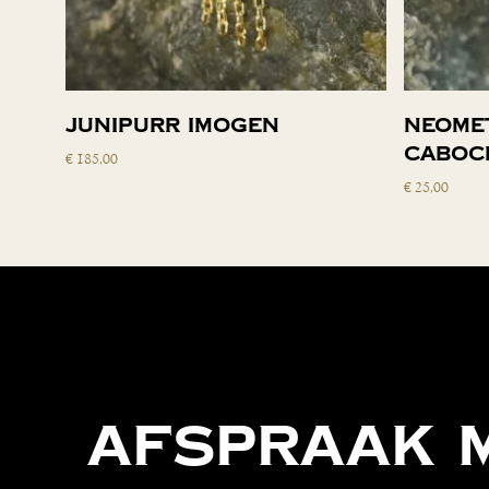
Toevoegen aan
Junipurr Imogen
Neomet
winkelwagen
caboc
€
185,00
€
25,00
Afspraak