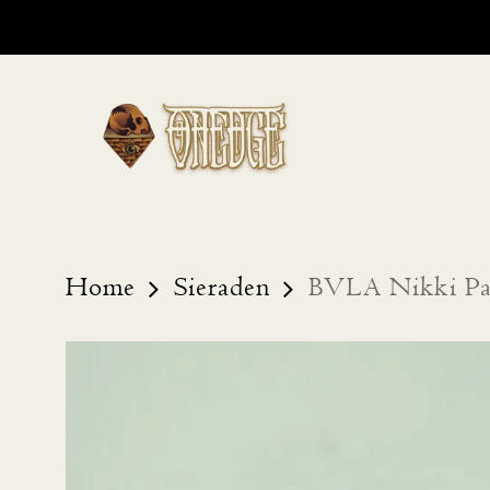
Skip
to
main
content
Home
Sieraden
BVLA Nikki Pa