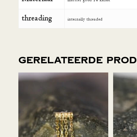
massief goud 14 karaat
threading
internally threaded
Gerelateerde pro