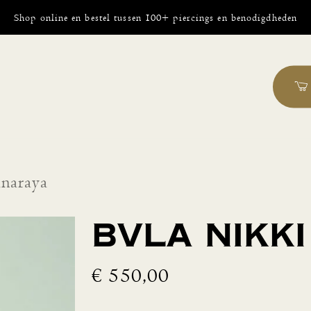
Shop online en bestel tussen 100+ piercings en benodigdheden
naraya
BVLA Nikk
€
550,00