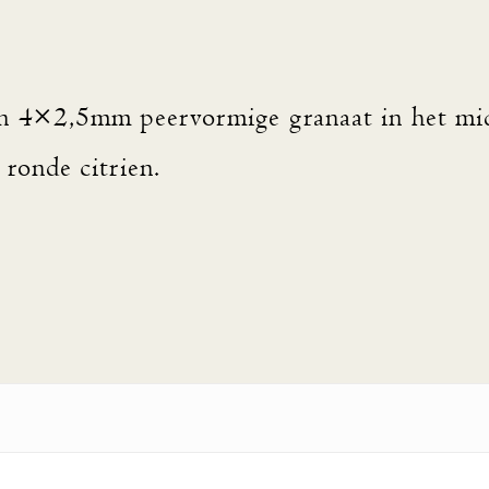
en 4×2,5mm peervormige granaat in het mi
ronde citrien.