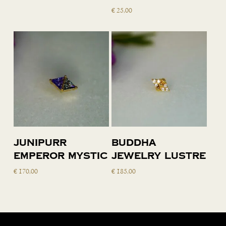
€
25,00
Toevoegen
Toevoegen
Junipurr
Buddha
aan
aan
Emperor Mystic
Jewelry Lustre
winkelwagen
winkelwagen
€
170,00
€
185,00