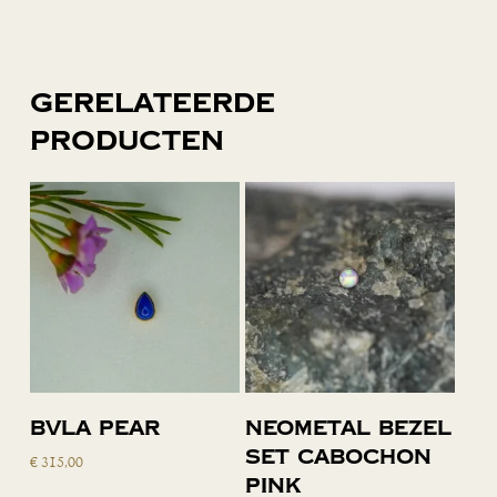
Gerelateerde
producten
Lees verder
Toevoegen
BVLA Pear
Neometal bezel
aan
set cabochon
€
315,00
winkelwagen
pink