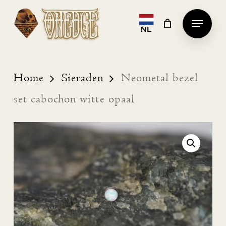
Skip
Menu
to
NL
Clos
main
Men
content
Home
Sieraden
Neometal bezel
set cabochon witte opaal