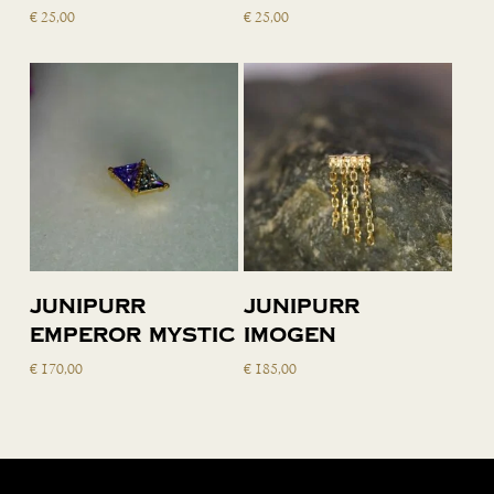
€
25,00
€
25,00
Toevoegen
Toevoegen
Junipurr
Junipurr
aan
aan
Emperor Mystic
Imogen
winkelwagen
winkelwagen
€
170,00
€
185,00