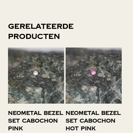
Gerelateerde
producten
Toevoegen
Toevoegen
Neometal bezel
Neometal bezel
aan
aan
set cabochon
set cabochon
winkelwagen
winkelwagen
pink
hot pink