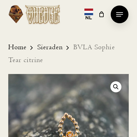
Skip
Menu
to
NL
Clos
main
Men
content
Home
Sieraden
BVLA Sophie
Tear citrine