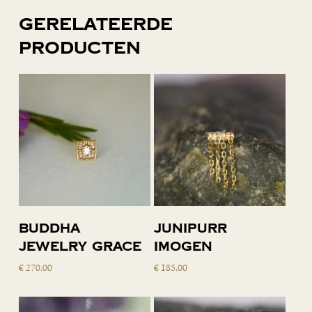
Gerelateerde
producten
Toevoegen
Toevoegen
Buddha
Junipurr
aan
aan
Jewelry Grace
Imogen
winkelwagen
winkelwagen
€
270,00
€
185,00