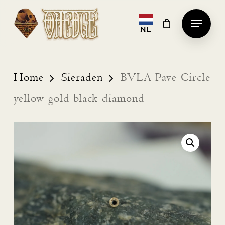
Skip
Menu
to
NL
Clos
main
Men
content
Home
Sieraden
BVLA Pave Circle
yellow gold black diamond