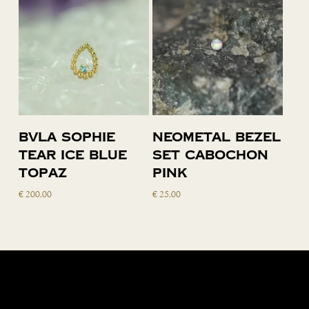
Toevoegen
Toevoegen
BVLA Sophie
Neometal bezel
aan
aan
Tear Ice Blue
set cabochon
winkelwagen
winkelwagen
Topaz
pink
€
200,00
€
25,00