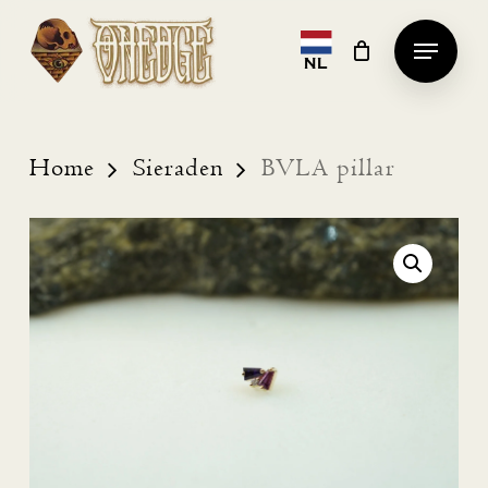
Skip
Menu
to
NL
Clos
main
Men
content
Home
Sieraden
BVLA pillar