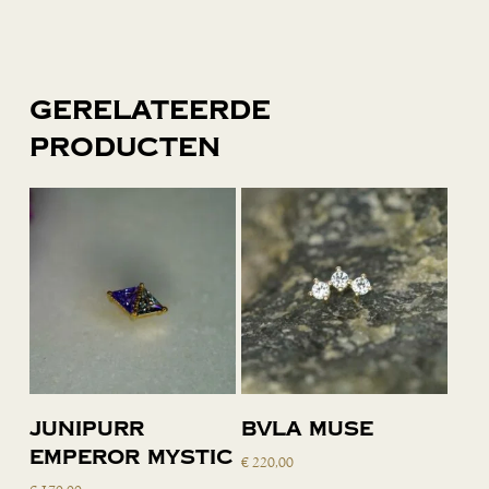
Gerelateerde
producten
Lees verder
Toevoegen
Junipurr
BVLA Muse
aan
Emperor Mystic
€
220,00
winkelwagen