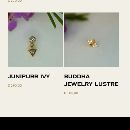
€
170,00
Toevoegen
Toevoegen
Junipurr Ivy
Buddha
aan
aan
Jewelry Lustre
€
195,00
winkelwagen
winkelwagen
€
185,00