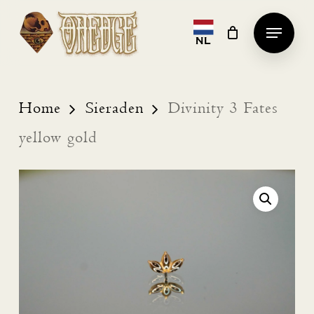
Skip
Menu
to
NL
Clos
main
Men
content
Home
Sieraden
Divinity 3 Fates
yellow gold