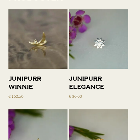
Toevoegen
Toevoegen
Junipurr
Junipurr
aan
aan
Winnie
Elegance
winkelwagen
winkelwagen
€
152,50
€
80,00