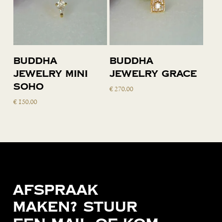
Toevoegen
Toevoegen
Buddha
Buddha
aan
aan
Jewelry Mini
Jewelry Grace
winkelwagen
winkelwagen
Soho
€
270,00
€
150,00
Afspraak
maken?
Stuur