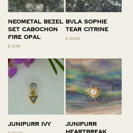
Lees verder
Toevoegen
Neometal bezel
BVLA Sophie
aan
set cabochon
Tear citrine
winkelwagen
fire opal
€
210,00
€
25,00
Toevoegen
Toevoegen
Junipurr Ivy
Junipurr
aan
aan
Heartbreak