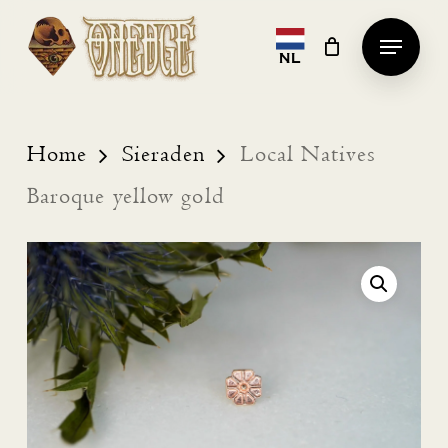
Skip
Menu
to
NL
Clos
main
Men
content
Home
Sieraden
Local Natives
Baroque yellow gold