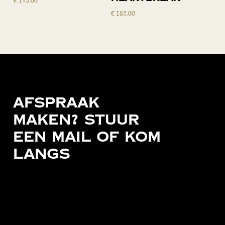
€
195,00
winkelwagen
winkelwagen
€
185,00
Afspraak
maken?
Stuur
een
mail
of
kom
langs
Socials
Contact