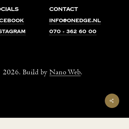
cials
Contact
acebook
info@onedge.nl
stagram
070 - 362 60 00
©
2026
. Build by
Nano Web
.
Share