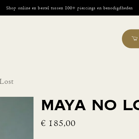
Shop online en bestel tussen 100+ piercings en benodigdheden
Lost
Maya No L
€
185,00