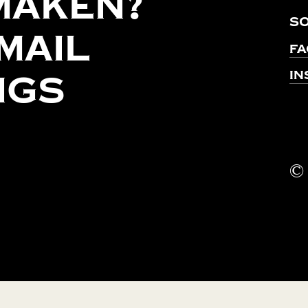
maken?
So
mail
F
ngs
In