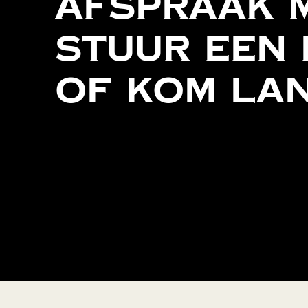
Afspraak
Stuur
een
of
kom
la