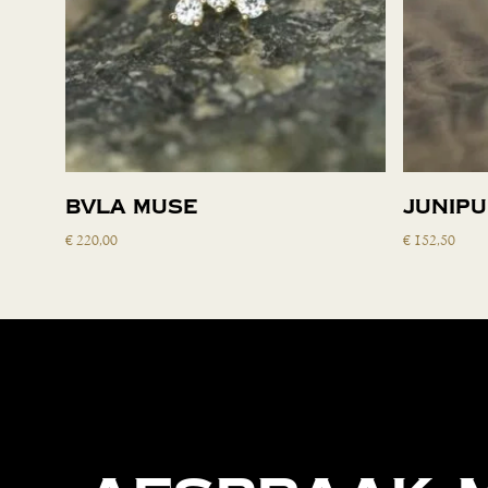
Lees verder
BVLA Muse
Junipu
€
220,00
€
152,50