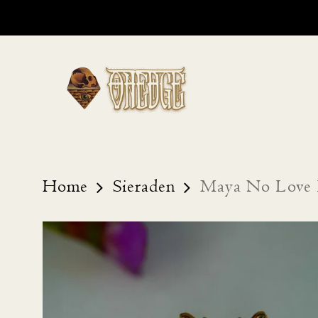
Skip
to
main
content
Home
Sieraden
Maya No Love 