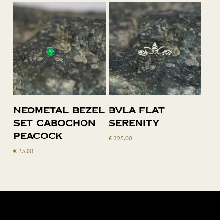
Toevoegen
Toevoegen
Neometal bezel
BVLA flat
aan
aan
set cabochon
serenity
winkelwagen
winkelwagen
peacock
€
395,00
€
25,00