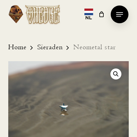
Skip
Menu
to
NL
Clos
main
Men
content
Home
Sieraden
Neometal star