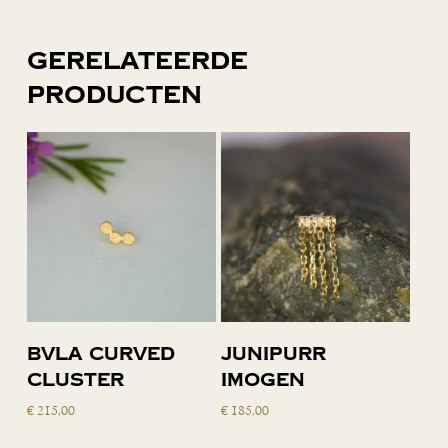
Gerelateerde
producten
Toevoegen
Toevoegen
BVLA curved
Junipurr
aan
aan
cluster
Imogen
winkelwagen
winkelwagen
€
215,00
€
185,00