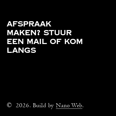
Afspraak
maken?
Stuur
een
mail
of
kom
langs
Socials
Contact
Facebook
info@onedge.nl
Instagram
070 - 362 60 00
©
2026
. Build by
Nano Web
.