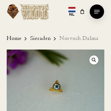
Skip
Menu
to
NL
Clos
main
Men
content
Home
Sieraden
Norvoch Dalma