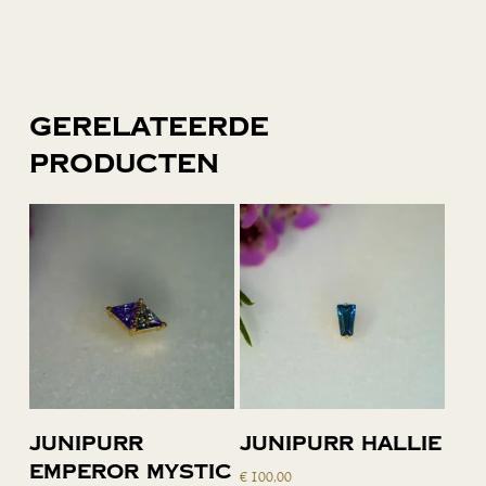
Gerelateerde
producten
Toevoegen
Toevoegen
Junipurr
Junipurr Hallie
aan
aan
Emperor Mystic
€
100,00