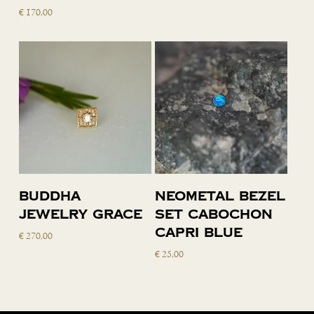
winkelwagen
winkelwagen
€
170,00
Toevoegen
Toevoegen
Buddha
Neometal bezel
aan
aan
Jewelry Grace
set cabochon
winkelwagen
winkelwagen
capri blue
€
270,00
€
25,00