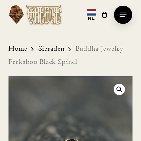
Skip
Menu
to
NL
Clos
main
Men
content
Home
Sieraden
Buddha Jewelry
Peekaboo Black Spinel