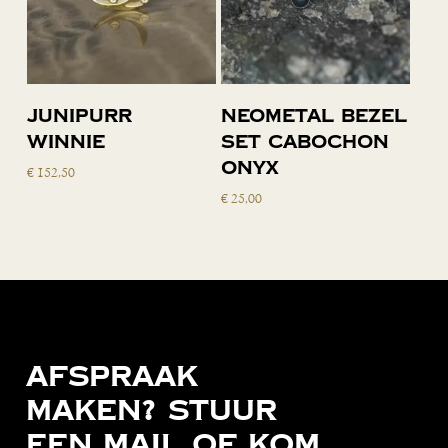
Toevoegen
Toevoegen
Junipurr
Neometal bezel
aan
aan
Winnie
set cabochon
winkelwagen
winkelwagen
onyx
€
152,50
€
25,00
Afspraak
maken?
Stuur
een
mail
of
kom