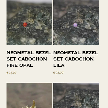
Toevoegen
Toevoegen
Neometal bezel
Neometal bezel
aan
aan
set cabochon
set cabochon
winkelwagen
winkelwagen
fire opal
lila
€
25,00
€
25,00