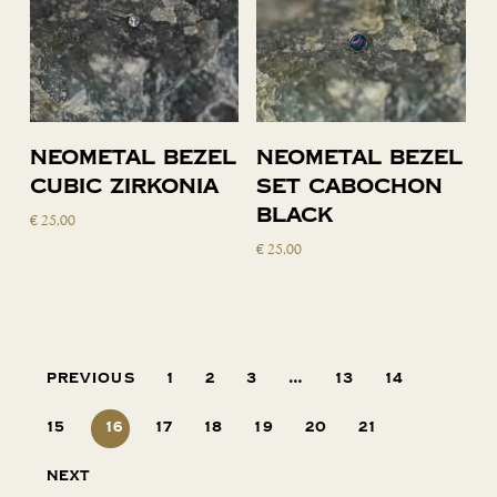
Toevoegen
Toevoegen
Neometal bezel
Neometal bezel
aan
aan
cubic zirkonia
set cabochon
winkelwagen
winkelwagen
black
€
25,00
€
25,00
Previous
1
2
3
…
13
14
15
16
17
18
19
20
21
Next