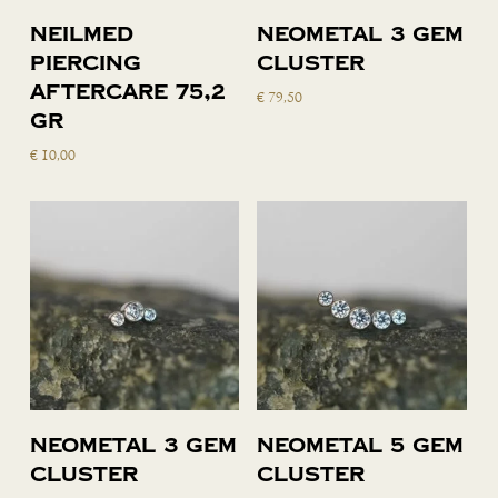
Lees verder
Toevoegen
Neilmed
Neometal 3 gem
aan
piercing
cluster
winkelwagen
aftercare 75,2
€
79,50
gr
€
10,00
Toevoegen
Toevoegen
Neometal 3 gem
Neometal 5 gem
aan
aan
cluster
cluster
winkelwagen
winkelwagen