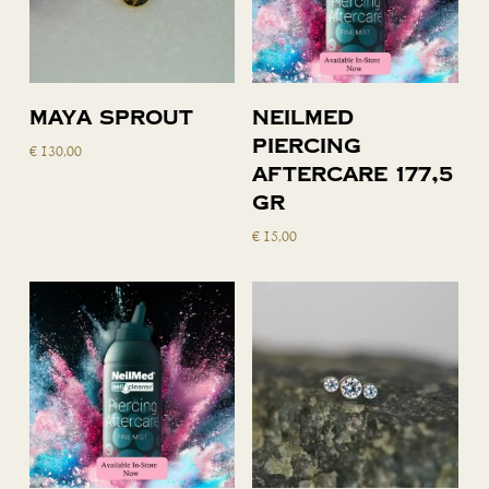
Toevoegen
Toevoegen
Maya Sprout
Neilmed
aan
aan
piercing
€
130,00
winkelwagen
winkelwagen
aftercare 177,5
gr
€
15,00