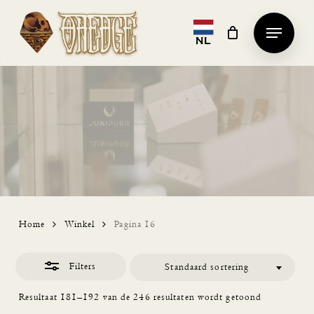
Skip
Menu
Close
to
NL
Clos
Filters
main
Men
content
Home
Winkel
Pagina 16
Filters
Standaard sortering
Resultaat 181–192 van de 246 resultaten wordt getoond