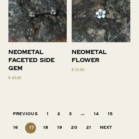
Lees verder
Toevoegen
Neometal
Neometal
aan
Faceted side
flower
winkelwagen
gem
€
55,00
€
40,00
Previous
1
2
3
…
14
15
16
17
18
19
20
21
Next