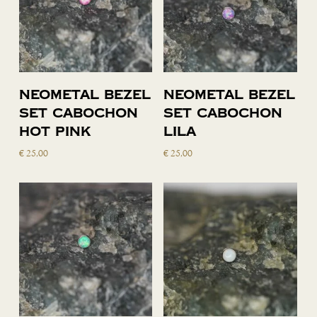
Toevoegen
Toevoegen
Neometal bezel
Neometal bezel
aan
aan
set cabochon
set cabochon
winkelwagen
winkelwagen
hot pink
lila
€
25,00
€
25,00