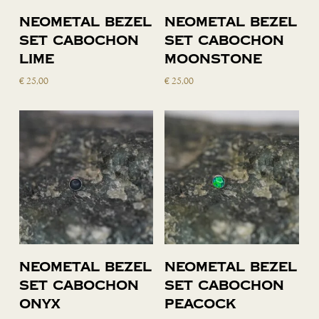
Toevoegen
Toevoegen
Neometal bezel
Neometal bezel
aan
aan
set cabochon
set cabochon
winkelwagen
winkelwagen
lime
moonstone
€
25,00
€
25,00
Toevoegen
Toevoegen
Neometal bezel
Neometal bezel
aan
aan
set cabochon
set cabochon
winkelwagen
winkelwagen
onyx
peacock