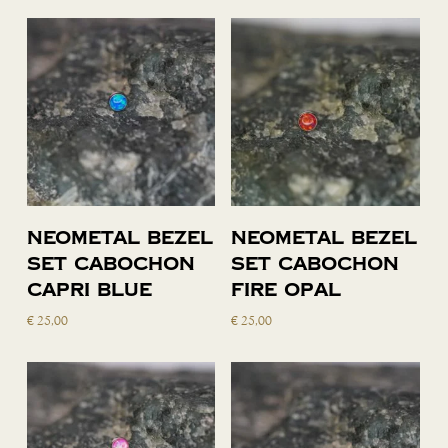
Toevoegen
Toevoegen
Neometal bezel
Neometal bezel
aan
aan
set cabochon
set cabochon
winkelwagen
winkelwagen
capri blue
fire opal
€
25,00
€
25,00