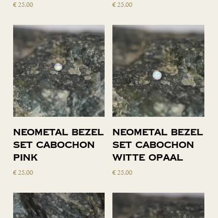
€
25,00
€
25,00
Toevoegen
Toevoegen
Neometal bezel
Neometal bezel
aan
aan
set cabochon
set cabochon
winkelwagen
winkelwagen
pink
witte opaal
€
25,00
€
25,00