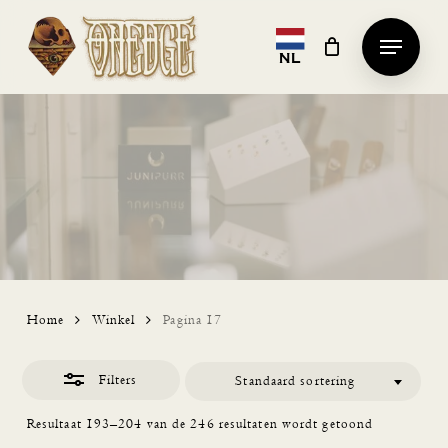
Skip
Menu
Close
to
NL
Clos
Filters
main
Men
content
Home
Winkel
Pagina 17
Filters
Standaard sortering
Resultaat 193–204 van de 246 resultaten wordt getoond